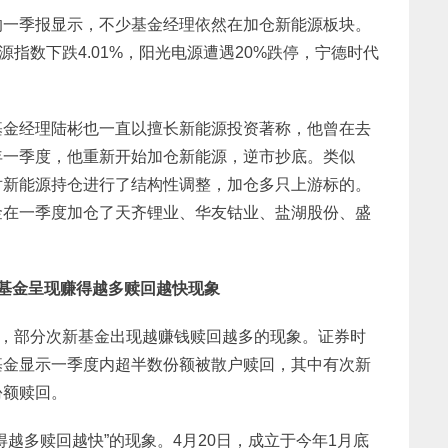
的一季报显示，不少基金经理依然在加仓新能源板块。
源指数下跌4.01%，阳光电源遭遇20%跌停，宁德时代
基金经理陆彬也一直以擅长新能源投资著称，他曾在去
年一季度，他重新开始加仓新能源，逆市抄底。类似
对新能源持仓进行了结构性调整，加仓多只上游标的。
金在一季度加仓了天齐锂业、华友钴业、盐湖股份、盛
市基金呈现赚得越多赎回越快现象
弱，部分次新基金出现越赚钱赎回越多的现象。证券时
基金显示一季度内超半数份额被散户赎回，其中有次新
份额赎回。
越多赎回越快”的现象。4月20日，成立于今年1月底