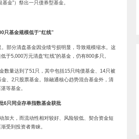
银基金”）祭出一只债券型基金。
00只基金规模低于“红线”
只。部分清盘基金因业绩亏损明显，导致规模缩水。这
5,000万元清盘“红线”的基金，仍有800多只。
金数量达到了51只，其中包括15只纯债基金、14只被
基金、2只股票基金。除融通核心趋势混合基金外，清
石湛等基金。
批6只同业存单指数基金获批
波动加大，而流动性相对较好、风险较低、契合资金短
逐渐受到投资者青睐。