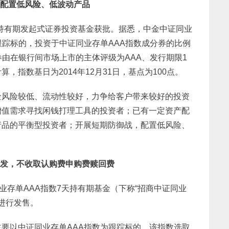
，配置低风险、低波动产品
天持有期发起式证券投资基金获批。据悉，中金中证同业
跟踪标的，投资于中证同业存单AAA指数成分券的比例
券由在银行间市场上市的主体评级为AAA、发行期限1
指数基日为2014年12月31日，基点为100点。
金风险较低、流动性较好，力争给客户带来较好的投资
增值需求寻找闲钱打理工具的投资者；已有一定资产配
产品的平衡型投资者；开展短期防御战，配置低风险、
待发，不收取认购费申购费赎回费
业存单AAA指数7天持有期基金（下称“招商中证同业
将进行发售。
要以中证同业存单AAA指数为跟踪标的，该指数选取