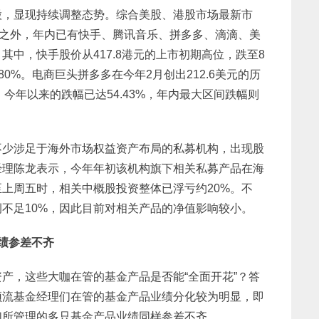
股，显现持续调整态势。综合美股、港股市场最新市
股之外，年内已有快手、腾讯音乐、拼多多、滴滴、美
中，快手股价从417.8港元的上市初期高位，跌至8
80%。电商巨头拼多多在今年2月创出212.6美元的历
元，今年以来的跌幅已达54.43%，年内最大区间跌幅则
不少涉足于海外市场权益资产布局的私募机构，出现股
经理陈龙表示，今年年初该机构旗下相关私募产品在海
上周五时，相关中概股投资整体已浮亏约20%。不
不足10%，因此目前对相关产品的净值影响较小。
绩参差不齐
产，这些大咖在管的基金产品是否能“全面开花”？答
顶流基金经理们在管的基金产品业绩分化较为明显，即
们所管理的多只基金产品业绩同样参差不齐。