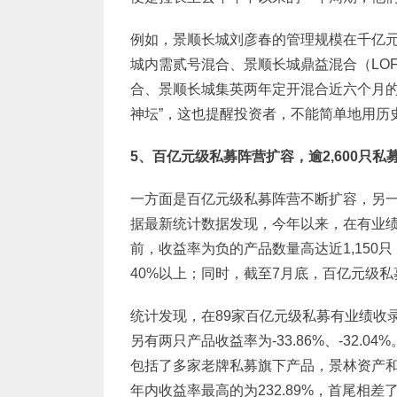
例如，景顺长城刘彦春的管理规模在千亿
城内需贰号混合、景顺长城鼎益混合（LO
合、景顺长城集英两年定开混合近六个月的
神坛”，这也提醒投资者，不能简单地用历
5
、百亿元级私募阵营扩容，逾2,600只私
一方面是百亿元级私募阵营不断扩容，另
据最新统计数据发现，今年以来，在有业绩
前，收益率为负的产品数量高达近1,150只
40%以上；同时，截至7月底，百亿元级私
统计发现，在89家百亿元级私募有业绩收录的
另有两只产品收益率为-33.86%、-32.
包括了多家老牌私募旗下产品，景林资产和
年内收益率最高的为232.89%，首尾相差了