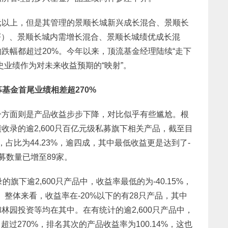
元以上，但是其管理的景顺长城新兴成长混合、景顺长
F）、景顺长城内需增长混合、景顺长城绩优成长混
跌幅都超过20%。今年以来，顶流基金经理陆续“走下
史业绩作为对未来收益预期的“映射”。
募基金首尾业绩相差超270%
一方面则是产品收益步步下降，对比似乎有些尴尬。根
收录的逾2,600只百亿元级私募旗下相关产品，截至目
，占比为44.23%，逾四成，其中最低收益更是达到了-
募数量已增至89家。
旗下逾2,600只产品中，收益率最低的为-40.15%，
04%。整体来看，收益率在-20%以下的有28只产品，其中
林园投资等均在其中。在有统计的逾2,600只产品中，
超过270%，排名其次的产品收益率为100.14%，这也