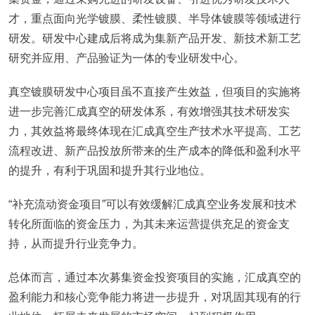
才，重点面向光学镀膜、柔性镀膜、半导体镀膜等领域进行
研发。研发中心建成后将成为集新产品开发、新技术新工艺
研究并应用、产品验证为一体的专业研发中心。
真空镀膜研发中心项目虽不直接产生效益，但项目的实施将
进一步完善汇成真空的研发体系，有效增强其技术研发实
力，其效益将最终体现在汇成真空生产技术水平提高、工艺
流程改进、新产品投放所带来的生产成本的降低和盈利水平
的提升，有利于巩固和提升其行业地位。
“补充流动资金项目”可以有效缓解汇成真空业务发展和技术
转化所面临的资金压力，为其未来运营提供充足的资金支
持，从而提升行业竞争力。
总体而言，通过本次募集资金投资项目的实施，汇成真空的
盈利能力和核心竞争能力将进一步提升，对巩固其现有的行