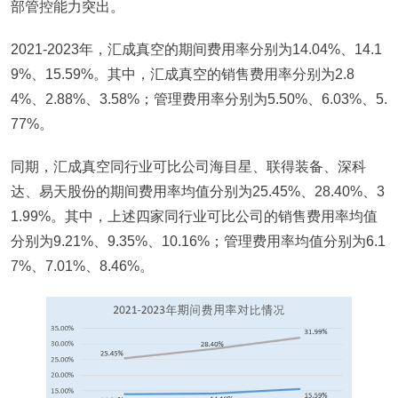
部管控能力突出。
2021-2023年，汇成真空的期间费用率分别为14.04%、14.1
9%、15.59%。其中，汇成真空的销售费用率分别为2.8
4%、2.88%、3.58%；管理费用率分别为5.50%、6.03%、5.
77%。
同期，汇成真空同行业可比公司海目星、联得装备、深科
达、易天股份的期间费用率均值分别为25.45%、28.40%、3
1.99%。其中，上述四家同行业可比公司的销售费用率均值
分别为9.21%、9.35%、10.16%；管理费用率均值分别为6.1
7%、7.01%、8.46%。