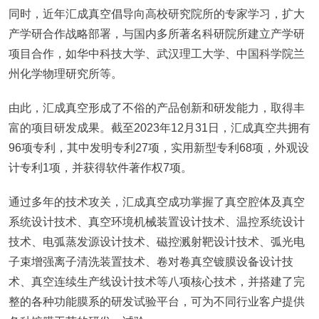
同时，近年汇成真空倡导向高校研究院所的专家学习，扩大
产学研合作战略部署，与国内多所著名科研院所建立产学研
项目合作，如华中科技大学、武汉理工大学、中国科学院兰
州化学物理研究所等。
由此，汇成真空形成了不俗的产品创新和研发能力，取得丰
富的项目研发成果。截至2023年12月31日，汇成真空共拥有
96项专利，其中发明专利27项，实用新型专利68项，外观设
计专利1项，并获得软件著作权7项。
通过多年的技术攻关，汇成真空成功掌握了真空腔体及真空
系统设计技术、真空环境机械装置设计技术、温控系统设计
技术、电弧蒸发源设计技术、磁控溅射靶设计技术、弧光电
子束增强离子清洗装置技术、卷对卷真空镀膜设备设计技
术、真空连续生产线设计技术等八项核心技术，并搭建了完
整的各种功能膜系的研发试验平台，可为不同行业客户提供