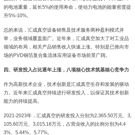
的电池重量，延长5%的使用寿命，使动力电池的能量密度提
升5%-10%。
总的来说，汇成真空设备销售及技术服务两种盈利模式并
举，业务领域覆盖面广。近年来，汇成真空加大了对工业品
领域的布局，相关产品销售收入快速上涨。特别是已推向市
场的PVD铜箔复合集流体应用设备市场前景广阔。
四、研发投入占比逐年上涨，八项核心技术筑基核心竞争力
作为高新技术企业，技术创新是汇成真空生存和发展的驱动
力。近年来汇成真空持续进行研发投入，以保证其技术创新
能力的持续提高。
2021-2023年，汇成真空的研发投入分别为2,365.50万元、3,
105.60万元、3,015.16万元，占营业收入的比例分别为4.4
3%、5.44%、5.77%。