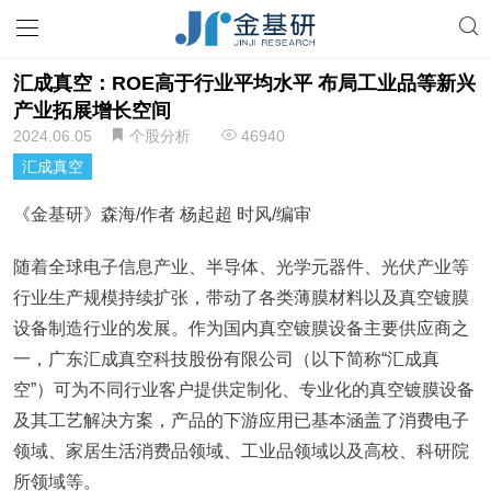
汇成真空：ROE高于行业平均水平 布局工业品等新兴
产业拓展增长空间
2024.06.05
个股分析
46940
汇成真空
《金基研》森海/作者 杨起超 时风/编审
随着全球电子信息产业、半导体、光学元器件、光伏产业等
行业生产规模持续扩张，带动了各类薄膜材料以及真空镀膜
设备制造行业的发展。作为国内真空镀膜设备主要供应商之
一，广东汇成真空科技股份有限公司（以下简称“汇成真
空”）可为不同行业客户提供定制化、专业化的真空镀膜设备
及其工艺解决方案，产品的下游应用已基本涵盖了消费电子
领域、家居生活消费品领域、工业品领域以及高校、科研院
所领域等。