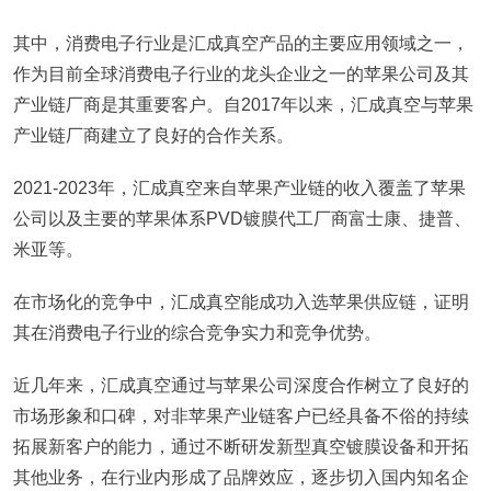
其中，消费电子行业是汇成真空产品的主要应用领域之一，
作为目前全球消费电子行业的龙头企业之一的苹果公司及其
产业链厂商是其重要客户。自2017年以来，汇成真空与苹果
产业链厂商建立了良好的合作关系。
2021-2023年，汇成真空来自苹果产业链的收入覆盖了苹果
公司以及主要的苹果体系PVD镀膜代工厂商富士康、捷普、
米亚等。
在市场化的竞争中，汇成真空能成功入选苹果供应链，证明
其在消费电子行业的综合竞争实力和竞争优势。
近几年来，汇成真空通过与苹果公司深度合作树立了良好的
市场形象和口碑，对非苹果产业链客户已经具备不俗的持续
拓展新客户的能力，通过不断研发新型真空镀膜设备和开拓
其他业务，在行业内形成了品牌效应，逐步切入国内知名企