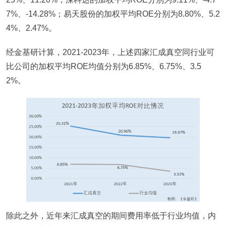
7%、-14.28%；易天股份的加权平均ROE分别为8.80%、5.2
4%、2.47%。
经金基研计算，2021-2023年，上述四家汇成真空同行业可
比公司的加权平均ROE均值分别为6.85%、6.75%、3.5
2%。
除此之外，近年来汇成真空的期间费用率低于行业均值，内