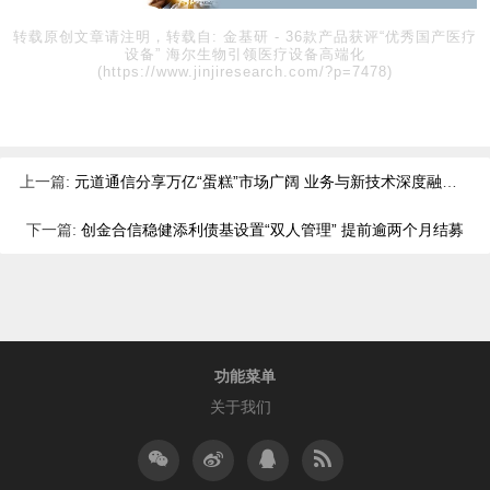
转载原创文章请注明，转载自:
金基研
-
36款产品获评“优秀国产医疗
设备” 海尔生物引领医疗设备高端化
(https://www.jinjiresearch.com/?p=7478)
上一篇:
元道通信分享万亿“蛋糕”市场广阔 业务与新技术深度融合竞争优势凸显
下一篇:
创金合信稳健添利债基设置“双人管理” 提前逾两个月结募
功能菜单
关于我们