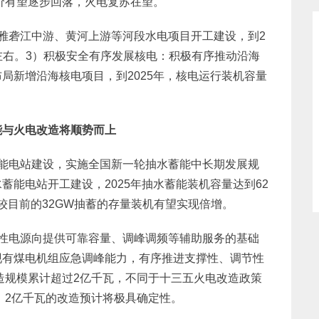
煤价有望逐步回落，火电复苏在望。
雅砻江中游、黄河上游等河段水电项目开工建设，到2
瓦左右。3）积极安全有序发展核电：积极有序推动沿海
局新增沿海核电项目，到2025年，核电运行装机容量
能与火电改造将顺势而上
能电站建设，实施全国新一轮抽水蓄能中长期发展规
蓄能电站开工建设，2025年抽水蓄能装机容量达到62
较目前的32GW抽蓄的存量装机有望实现倍增。
性电源向提供可靠容量、调峰调频等辅助服务的基础
现有煤电机组应急调峰能力，有序推进支撑性、调节性
改造规模累计超过2亿千瓦，不同于十三五火电改造政策
 2亿千瓦的改造预计将极具确定性。