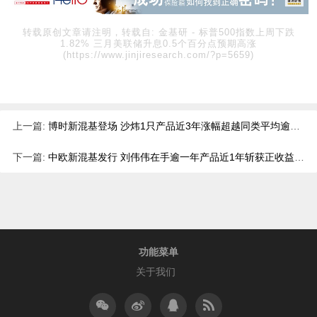
转载原创文章请注明，转载自:
金基研
-
标普500指数上周下跌
1.82% 三月美联储升息0.5个百分点预期高涨
(https://www.jinjiresearch.com/?p=5659)
上一篇:
博时新混基登场 沙炜1只产品近3年涨幅超越同类平均逾30%
下一篇:
中欧新混基发行 刘伟伟在手逾一年产品近1年斩获正收益排名优秀
功能菜单
关于我们