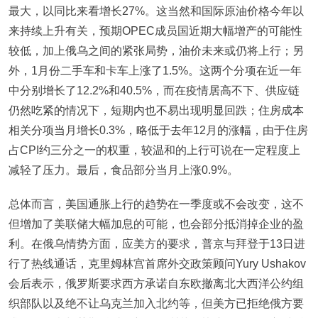
最大，以同比来看增长27%。这当然和国际原油价格今年以
来持续上升有关，预期OPEC成员国近期大幅增产的可能性
较低，加上俄乌之间的紧张局势，油价未来或仍将上行；另
外，1月份二手车和卡车上涨了1.5%。这两个分项在近一年
中分别增长了12.2%和40.5%，而在疫情居高不下、供应链
仍然吃紧的情况下，短期内也不易出现明显回跌；住房成本
相关分项当月增长0.3%，略低于去年12月的涨幅，由于住房
占CPI约三分之一的权重，较温和的上行可说在一定程度上
减轻了压力。最后，食品部分当月上涨0.9%。
总体而言，美国通胀上行的趋势在一季度或不会改变，这不
但增加了美联储大幅加息的可能，也会部分抵消掉企业的盈
利。在俄乌情势方面，应美方的要求，普京与拜登于13日进
行了热线通话，克里姆林宫首席外交政策顾问Yury Ushakov
会后表示，俄罗斯要求西方承诺自东欧撤离北大西洋公约组
织部队以及绝不让乌克兰加入北约等，但美方已拒绝俄方要