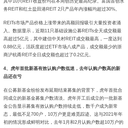
其中10只REIT收盘价均在本周创历史最高纪录。富国首创水
务REIT和红土盐田港REIT 2只产品年内涨幅均超过30%。
REITs市场产品价格上涨带来的高额回报吸引大量投资者涌
入。数据显示，近期11只基础设施公募REITs全天成交额最
高超过5亿元，其中建信中关村REIT成交额最高，一度达到
0.88亿元，活跃度超过ETF市场八成产品，成交额最少的浙
商沪杭甬REIT全日成交额也超过了0.2亿元。
4
、虎年首批新基有效认购户数低迷，去年认购户数高的新
品还在亏
在公募新基金纷纷发布延期结束募集的背景下，虎年首批合
同成立的新基金募集户数清淡。虎年开工后成立的一批新基
金公告显示募集有效认购户数持续走低，数千户成为新常
态，最低不足700户，10万户更是难觅踪迹。这与2021年年
初的情况形成鲜明对比，去年1月和2月认购户数超10万户的