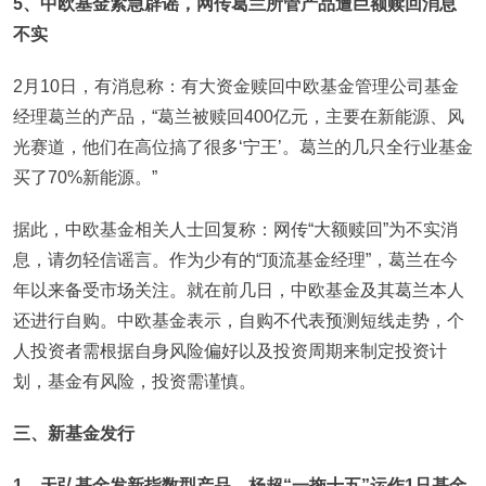
5
、中欧基金紧急辟谣，网传葛兰所管产品遭巨额赎回消息
不实
2月10日，有消息称：有大资金赎回中欧基金管理公司基金
经理葛兰的产品，“葛兰被赎回400亿元，主要在新能源、风
光赛道，他们在高位搞了很多‘宁王’。葛兰的几只全行业基金
买了70%新能源。”
据此，中欧基金相关人士回复称：网传“大额赎回”为不实消
息，请勿轻信谣言。作为少有的“顶流基金经理”，葛兰在今
年以来备受市场关注。就在前几日，中欧基金及其葛兰本人
还进行自购。中欧基金表示，自购不代表预测短线走势，个
人投资者需根据自身风险偏好以及投资周期来制定投资计
划，基金有风险，投资需谨慎。
三、新基金发行
1
、天弘基金发新指数型产品，杨超“一拖十五”运作1只基金