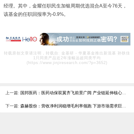
经理。其中，金耀任职民生加银周期优选混合A至今76天，
该基金的任职回报率为-0.9%。
转载原创文章请注明，转载自:
金基研
-
华夏基金推出新混基 孙轶佳
1只同类产品近2年涨幅远超同类平均
(https://www.jinjiresearch.com/?p=3652)
上一篇:
国邦医药：医药动保双翼齐飞前景广阔 产业链延伸核心竞争力不断提升
下一篇:
森赫股份：营收净利润稳增毛利率领跑 下游市场需求巨大发展空间广阔