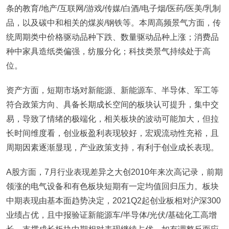
条的教育/地产/互联网/游戏/传媒/白酒/电子烟/医药/医美/乳制
品，以及碳中和相关的煤炭/钢铁等。本周高频景气方面，传
统周期类中价格驱动品种下跌、数量驱动品种上涨；消费品
种中家具造纸类偏强，纺服分化；科技类景气持续处于高
位。
资产方面，短期市场对新能源、新能源车、半导体、军工等
符合政策方向、具备长期成长空间的板块认可提升，集中交
易，导致了情绪的极端化，相关板块的波动可能加大，但拉
长时间维度看，创业板盈利表现较好，宏观流动性充裕，且
周期因素逐渐显现，产业政策支持，有利于创业成长表现。
A股方面，7月行业表现差异之大创2010年来次高记录，前期
领涨的电气设备和有色板块短期有一定均值回归压力。板块
中期表现由基本面趋势决定，2021Q2起创业板相对沪深300
业绩占优，且中报验证新能源车/半导体/光伏/基础化工高增