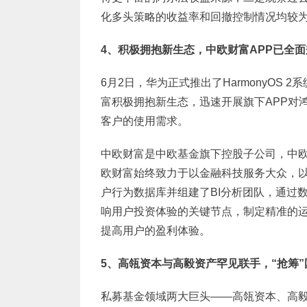
化多头策略的收益率和回撤控制情况均较
4
、积极拥抱新生态，中欧财富APP已全
6月2日，华为正式推出了HarmonyOS
富积极拥抱新生态，迅速开展旗下APP对
客户的使用需求。
中欧财富是中欧基金旗下控股子公司，中欧
欧财富始终致力于以金融科技服务大众，
户行为数据库并组建了BI分析团队，通过
响用户投资体验的关键节点，制定精准的
提高用户的盈利体验。
5
、高瓴资本与高毅资产罕见联手，“抢筹
私募基金领域两大巨头——高瓴资本、高