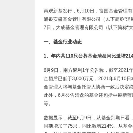
再观新基发行，6月10日，富国基金管理有
浦银安盛基金管理有限公司（以下简称“浦银
7日，大成基金管理有限公司（以下简称“
一、基金行业动态
1
、年内共110只公募基金清盘同比激增2
6月9日，南方聚利1年公告称，截至202
金额后已低于3,000万元，2021年6月1
金管理人将与基金托管人协商一致后决定
此外，6月公告清盘的基金还包括中银新蓝
等。
数据显示，截至6月9日，从基金到期日看
同期增加了75只，同比激增214%。从基