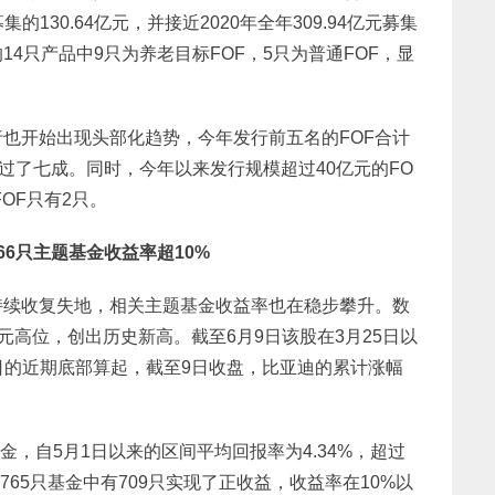
的130.64亿元，并接近2020年全年309.94亿元募集
4只产品中9只为养老目标FOF，5只为普通FOF，显
行也开始出现头部化趋势，今年发行前五名的FOF合计
过了七成。同时，今年以来发行规模超过40亿元的FO
OF只有2只。
66只主题基金收益率超10%
持续收复失地，相关主题基金收益率也在稳步攀升。数
5元高位，创出历史新高。截至6月9日该股在3月25日以
10日的近期底部算起，截至9日收盘，比亚迪的累计涨幅
金，自5月1日以来的区间平均回报率为4.34%，超过
765只基金中有709只实现了正收益，收益率在10%以