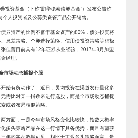
证券投资基金（下称“鹏华稳泰债券基金”）发布公告称，
仅向个人投资者及公募类资管产品公开销售。
债券资产的比例不低于基金资产的80%，债券投资将
略、息差策略、个券选择策略、信用债投资策略等积极
佳蕾目前具有12年证券从业经验，2017年8月加盟
基金经理。
全市场动态捕捉个股
募开始有所动作了。近日，灵均投资在渠道发行量化多
，无需比对某一指数来进行选股，而是全市场动态捕捉
探索或者布局相似策略。
有两方面，一是今年市场风格变化比较快，指数大概率
量化多头策略产品在这一行情下具备优势，而且有望获
去三年的实盘数据可见，相比于主观多头策略而言，量