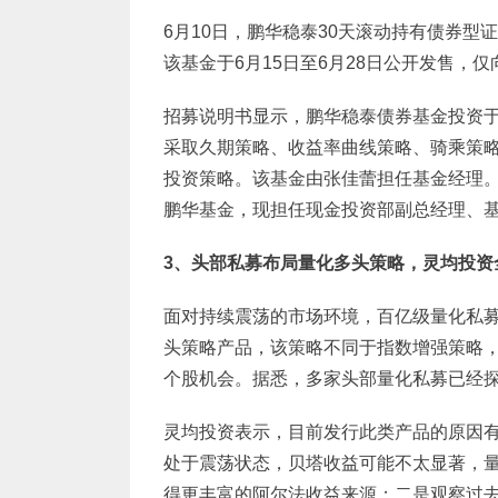
6月10日，鹏华稳泰30天滚动持有债券型
该基金于6月15日至6月28日公开发售，
招募说明书显示，鹏华稳泰债券基金投资于
采取久期策略、收益率曲线策略、骑乘策
投资策略。该基金由张佳蕾担任基金经理。张
鹏华基金，现担任现金投资部副总经理、
3
、头部私募布局量化多头策略，灵均投资
面对持续震荡的市场环境，百亿级量化私
头策略产品，该策略不同于指数增强策略
个股机会。据悉，多家头部量化私募已经
灵均投资表示，目前发行此类产品的原因
处于震荡状态，贝塔收益可能不太显著，
得更丰富的阿尔法收益来源；二是观察过