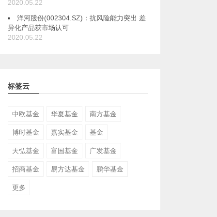
2020.05.22
洋河股份(002304.SZ)：抗风险能力突出 差
异化产品获市场认可
2020.05.22
标签云
中欧基金
华夏基金
南方基金
博时基金
嘉实基金
基金
天弘基金
富国基金
广发基金
招商基金
易方达基金
鹏华基金
更多