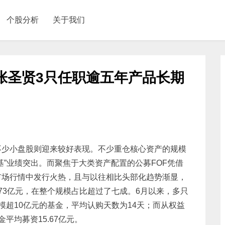
个股分析
关于我们
张圣贤3只任职逾五年产品长期
不少小盘股则迎来较好表现。不少重仓核心资产的规模
基”业绩突出。而聚焦于大类资产配置的公募FOF凭借
市场行情中发行火热，且与以往相比头部化趋势渐显，
73亿元，在整个规模占比超过了七成。6月以来，多只
模超10亿元的基金，平均认购天数为14天；而从权益
平均募资15.67亿元。