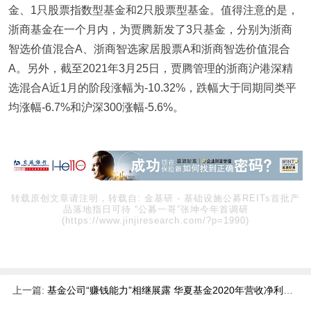
金、1只股票指数型基金和2只股票型基金。值得注意的是，
浙商基金在一个月内，为贾腾新发了3只基金，分别为浙商
智选价值混合A、浙商智选家居股票A和浙商智选价值混合
A。另外，截至2021年3月25日，贾腾管理的浙商沪港深精
选混合A近1月的阶段涨幅为-10.32%，跌幅大于同期同类平
均涨幅-6.7%和沪深300涨幅-5.6%。
转载原创文章请注明，转载自:
金基研
-
基础设施公募REITs首批产
品落地指日可待 “公募一哥”张坤今年首调研
(https://www.jinjiresearch.com/?p=1990)
上一篇:
基金公司“赚钱能力”相继展露 华夏基金2020年营收净利现“双增长”