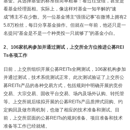
基金。其选择基金的标准很简单粗暴：看过往业绩，甚至是
看基金经理面相。实际上，像这样对基金一知半解的“速
成”博主不在少数。另一位基金博主“强强记事”在微博上拥有2
5.8万粉丝，每日分享基金操作。但就在一年前，他还只是一
名提问“基金是不是一个种类投一只就够了”的基金小白。
2
、106家机构参加并通过测试，上交所全方位推进公募REI
Ts各项工作
日前，上交所组织开展公募REITs全网测试，106家机构参加
并通过测试，技术系统测试正常。此次测试验证了上交所公
募REITs产品的各种交易方式，包括规则中明确开展的竞价
交易、大宗交易、固收平台交易、场内及场外认购、转托管
等。上交所就后续拟开展的公募REITs产品质押式回购、约
定购回及做市商机制，也做了相应的技术准备和测试。目
前，上交所层面的公募REITs的规则准备、项目准备和技术
准备等工作已经就绪。