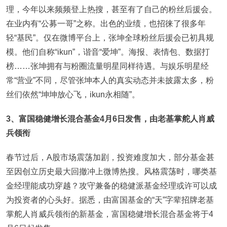
理，今年以来频频登上热搜，甚至有了自己的粉丝后援会。
在业内有“公募一哥”之称。出色的业绩，也招徕了很多年
轻“基民”。仅在微博平台上，张坤全球粉丝后援会已初具规
模。他们自称“ikun”，谐音“爱坤”。海报、表情包、数据打
榜……张坤拥有与粉圈流量明星同样待遇。与娱乐明星经
常“营业”不同，尽管张坤本人的真实动态并未披露太多，粉
丝们依然“坤坤放心飞，ikun永相随”。
3
、富国稳健增长混合基金4月6日发售，由老基掌舵人肖威
兵领衔
春节过后，A股市场震荡加剧，投资难度加大，部分基金甚
至因创立历史最大回撤冲上微博热搜。风格震荡时，哪类基
金经理能成功穿越？攻守兼备的稳健派基金经理或许可以成
为投资者的心头好。据悉，由富国基金的“天”字辈招牌老基
掌舵人肖威兵领衔的新基金，富国稳健增长混合基金将于4