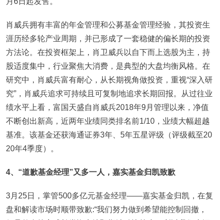
月6日起发售。
肖威兵拥有丰富的年金管理和公募基金管理经验，其投资生
涯历经多轮产业周期，并已形成了一套稳健的偏长期的投资
方法论。在投资框架上，肖卫威兵以自下而上选股为主，持
股适度集中，行业聚焦大消费，是典型的大盘均衡风格。在
研究中，肖威兵富有耐心，从长期视角做投资，重视“深入研
究”，肖威兵追求可持续且可复制地追求长期回报。从过往业
绩水平上看，富国天盛自肖威兵2018年9月管理以来，净值
不断创出新高，近两年业绩同类排名前1/10，业绩大幅超越
基准。该基金还获海通证券3年、5年五星评级（评级截至20
20年4季度）。
4
、“道歉基金经理”又多一人，嘉实基金归凯致歉
3月25日，掌管500多亿元基金经理——嘉实基金归凯，在复
盘和解读市场时顺带致歉:“我们努力做到希望能控制回撤，