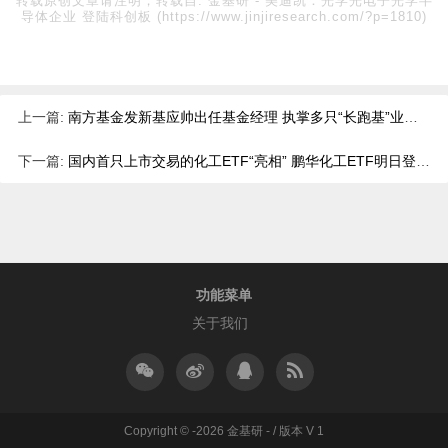
转载原创文章请注明，转载自:
金基研
-
美迪凯：光学光电子光学半
导体企业 登陆科创板
(https://www.jinjiresearch.com/?p=1810)
上一篇:
南方基金发新基应帅出任基金经理 执掌多只“长跑基”业绩亮眼
下一篇:
国内首只上市交易的化工ETF“亮相” 鹏华化工ETF明日登陆深交所
功能菜单
关于我们
Copyright © -2026 金基研 - / 版本 V 1