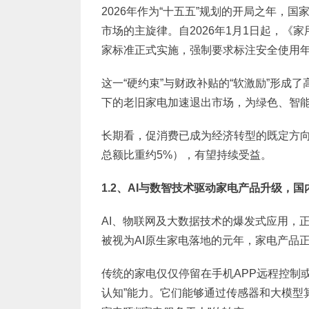
2026年作为“十五五”规划的开局之年，
市场的主旋律。自2026年1月1日起，
家标准正式实施，强制要求标注安全使用
这一“硬约束”与财政补贴的“软激励”形成
下的老旧家电加速退出市场，为绿色、智
长期看，促消费已成为经济转型的既定方向
总额比重约5%），有望持续受益。
1.2、AI与数智技术驱动家电产品升级，
AI、物联网及大数据技术的爆发式应用，正
被视为AI原生家电落地的元年，家电产品正
传统的家电仅仅停留在手机APP远程控制或
认知”能力。它们能够通过传感器和大模型