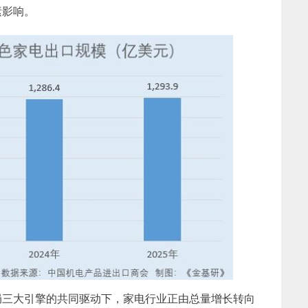
素影响。
局三大引擎的共同驱动下，家电行业正由总量增长转向