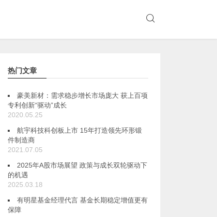
热门文章
豪美新材：需求稳步增长市场庞大 获上百项
专利创新“驱动”成长
2020.05.25
航宇科技科创板上市 15年打造领先环形锻
件制造商
2021.07.05
2025年A股市场展望 政策与成长双轮驱动下
的机遇
2025.03.18
有明星基金经理代言 基金长期稳定增值更有
保障