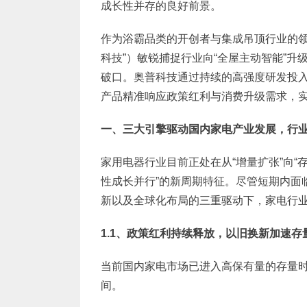
成长性并存的良好前景。
作为浴霸品类的开创者与集成吊顶行业的领
科技”）敏锐捕捉行业向“全屋主动智能”升
破口。奥普科技通过持续的高强度研发投
产品精准响应政策红利与消费升级需求，
一、三大引擎驱动国内家电产业发展，行
家用电器行业目前正处在从“增量扩张”向“
性成长并行”的新周期特征。尽管短期内面
新以及全球化布局的三重驱动下，家电行
1.1、政策红利持续释放，以旧换新加速存
当前国内家电市场已进入高保有量的存量
间。