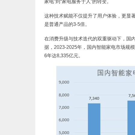
家电”到“家电服务于人”的转变。
这种技术赋能不仅提升了用户体验，更显
是普通产品的3-5倍。
在消费升级与技术迭代的双重驱动下，国
据，2023-2025年，国内智能家电市场规模分
6年达8,335亿元。