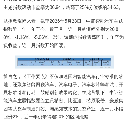
主题指数滚动市盈率为36.94，略高于25%分位线的34.63。
从指数涨幅来看，截至2026年5月28日，中证智能汽车主题
指数近一年、年至今、近三月、近一月的涨幅分别为20.8
8%、-1.16%、-5.86%、2%。短期内指数震荡回升，年至为
负收益，近一月指数开始回暖。
简言之，《工作要点》不仅加速国内智能汽车行业标准的落
地，还聚焦智能网联汽车、汽车电子、汽车芯片等领域，开
展标准引领行动，鼓励创新成果转化。在此背景下，中证智
能汽车主题指数覆盖立讯精密、比亚迪、芯原股份、豪威集
团等从整车制造到芯片与感知技术的完整产业，近一月小幅
回升2%，近一年仍录得逾20%的区间涨幅。