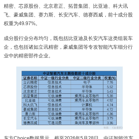
精密、芯原股份、北京君正、拓普集团、比亚迪、科大讯
飞、豪威集团、赛力斯、长安汽车、德赛西威，前十成分股
权重为49.97%。
成分股行业分布均匀，既包括比亚迪及长安汽车这类组装车
企，也包括诸如立讯精密，豪威集团等专攻智能汽车细分行
业中的精密部件企业。
东方Choice数据显示，截至2026年5月28日，中证智能汽车