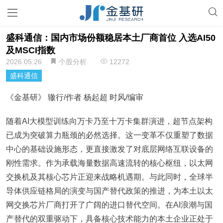
盛科通信：国内市场份额稳居本土厂商首位 入选AI50
及MSCI指数
2026.05.26
个股分析
12272
盛科通信
《金基研》 辙行/作者 杨起超 时风/编审
随着AI大模型训练向万卡乃至十万卡集群演进，超节点架构
已成为突破算力瓶颈的必然选择。这一变革不仅重塑了数据
中心的基础设施形态，更直接激发了对底层网络互联设备的
刚性需求。作为承载海量数据高速流转的核心枢纽，以太网
交换机及其核心芯片正迎来战略机遇期。与此同时，全球半
导体供应链格局的演变与国产替代政策的推进，为本土以太
网交换芯片厂商打开了广阔的进口替代空间。在AI浪潮与国
产替代的双重驱动下，具备核心技术能力的本土企业正处于