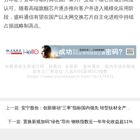
认可。随着高端旗舰芯片逐步推向客户并进入规模化应用阶
段，盛科通信有望在国产以太网交换芯片自主化进程中持续
占据战略制高点。
转载原创文章请注明，转载自:
金基研
-
盛科通信：国内市场份额稳
居本土厂商首位 入选AI50及MSCI指数
(https://www.jinjiresearch.com/?p=17841)
上一篇:
安宁股份：创新驱动“三率”指标国内领先 转型钛材全产业链打造新增长极
下一篇:
置换新规加码“绿色”导向 钢铁指数近一年年化收益超11%