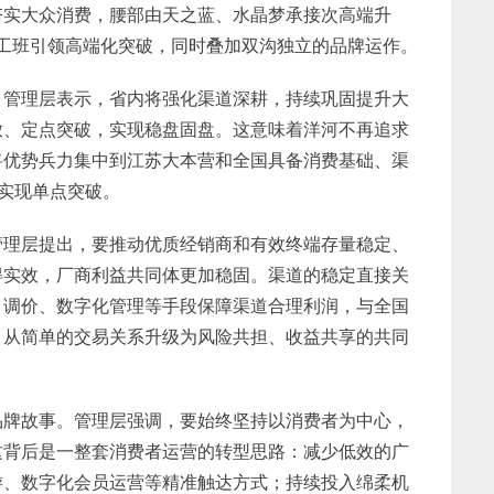
夯实大众消费，腰部由天之蓝、水晶梦承接次高端升
手工班引领高端化突破，同时叠加双沟独立的品牌运作。
。管理层表示，省内将强化渠道深耕，持续巩固提升大
放、定点突破，实现稳盘固盘。这意味着洋河不再追求
将优势兵力集中到江苏大本营和全国具备消费基础、渠
式实现单点突破。
管理层提出，要推动优质经销商和有效终端存量稳定、
得实效，厂商利益共同体更加稳固。渠道的稳定直接关
、调价、数字化管理等手段保障渠道合理利润，与全国
，从简单的交易关系升级为风险共担、收益共享的共同
品牌故事。管理层强调，要始终坚持以消费者为中心，
这背后是一整套消费者运营的转型思路：减少低效的广
游、数字化会员运营等精准触达方式；持续投入绵柔机