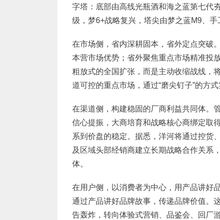
字塔：底部由高线光瓶酒和海之蓝第七代
级，梦6+战略复兴，塔尖由梦之蓝M9、
在市场侧，省内深耕固本，省外定点突破
本营市场优势；省外聚焦重点市场精准投
粗放式的全国扩张，而是主动收缩战线，
道可控的重点市场，通过“磨尖钉子”的方
在渠道侧，构建稳固的厂商利益共同体。
信心提振，大商培育和战略核心商绑定取
系到价盘的稳定。据悉，洋河将通过控货
及区域头部经销商建立长期战略合作关系
体。
在用户侧，以消费者为中心，用产品讲好
通过产品讲好品牌故事，传递品牌价值。
告轰炸，转向体验式营销、品鉴会、回厂