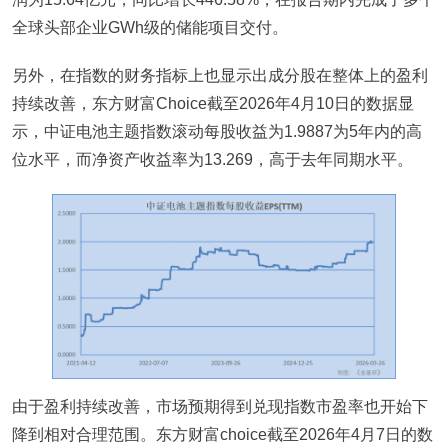
全球头部企业GWh级的储能项目交付。
另外，在指数的财务指标上也显示出成分股在整体上的盈利
持续改善，东方财富Choice截至2026年4月10日的数据显
示，中证电池主题指数滚动每股收益为1.9887为5年内的高
位水平，而净资产收益率为13.269，高于去年同期水平。
由于盈利持续改善，市场预期得到兑现指数市盈率也开始下
降到相对合理范围。东方财富choice截至2026年4月7日的数