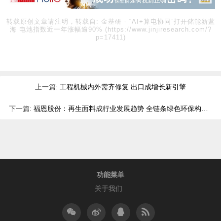
转载原创文章请注明，转载自:
金基研
-
“AI+算电协同”打开储能新蓝
海 电池指数近一年涨幅逾90%
(https://www.jinjiresearch.com/?
p=17411)
上一篇:
工程机械内外需齐修复 出口成增长新引擎
下一篇:
福恩股份：再生面料成行业发展趋势 全链条绿色环保构筑核心竞争力
功能菜单
关于我们