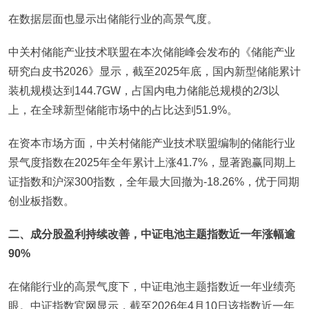
在数据层面也显示出储能行业的高景气度。
中关村储能产业技术联盟在本次储能峰会发布的《储能产业
研究白皮书2026》显示，截至2025年底，国内新型储能累计
装机规模达到144.7GW，占国内电力储能总规模的2/3以
上，在全球新型储能市场中的占比达到51.9%。
在资本市场方面，中关村储能产业技术联盟编制的储能行业
景气度指数在2025年全年累计上涨41.7%，显著跑赢同期上
证指数和沪深300指数，全年最大回撤为-18.26%，优于同期
创业板指数。
二、成分股盈利持续改善，中证电池主题指数近一年涨幅逾
90%
在储能行业的高景气度下，中证电池主题指数近一年业绩亮
眼。中证指数官网显示，截至2026年4月10日该指数近一年