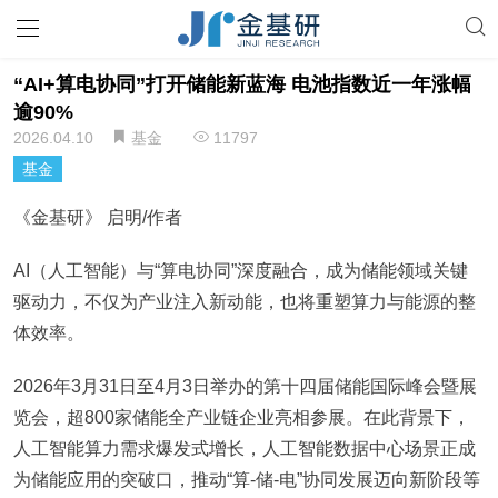
“AI+算电协同”打开储能新蓝海 电池指数近一年涨幅
逾90%
2026.04.10
基金
11797
基金
《金基研》 启明/作者
AI（人工智能）与“算电协同”深度融合，成为储能领域关键
驱动力，不仅为产业注入新动能，也将重塑算力与能源的整
体效率。
2026年3月31日至4月3日举办的第十四届储能国际峰会暨展
览会，超800家储能全产业链企业亮相参展。在此背景下，
人工智能算力需求爆发式增长，人工智能数据中心场景正成
为储能应用的突破口，推动“算-储-电”协同发展迈向新阶段等