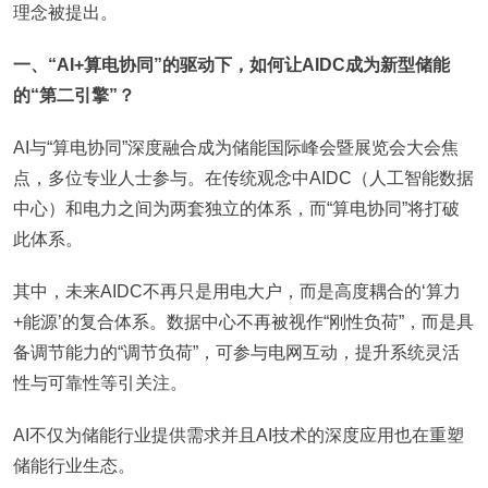
理念被提出。
一、“AI+算电协同”的驱动下，如何让AIDC成为新型储能
的“第二引擎”？
AI与“算电协同”深度融合成为储能国际峰会暨展览会大会焦
点，多位专业人士参与。在传统观念中AIDC（人工智能数据
中心）和电力之间为两套独立的体系，而“算电协同”将打破
此体系。
其中，未来AIDC不再只是用电大户，而是高度耦合的‘算力
+能源’的复合体系。数据中心不再被视作“刚性负荷”，而是具
备调节能力的“调节负荷”，可参与电网互动，提升系统灵活
性与可靠性等引关注。
AI不仅为储能行业提供需求并且AI技术的深度应用也在重塑
储能行业生态。