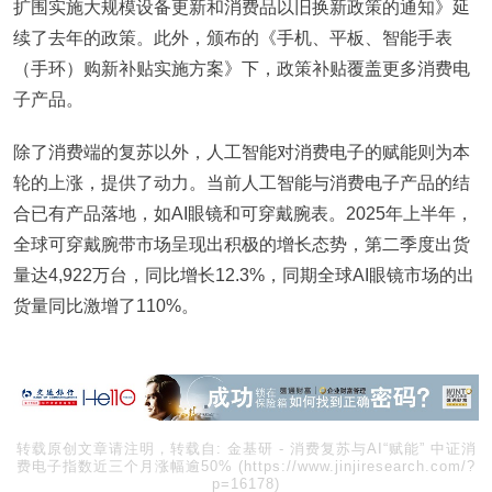
扩围实施大规模设备更新和消费品以旧换新政策的通知》延
续了去年的政策。此外，颁布的《手机、平板、智能手表
（手环）购新补贴实施方案》下，政策补贴覆盖更多消费电
子产品。
除了消费端的复苏以外，人工智能对消费电子的赋能则为本
轮的上涨，提供了动力。当前人工智能与消费电子产品的结
合已有产品落地，如AI眼镜和可穿戴腕表。2025年上半年，
全球可穿戴腕带市场呈现出积极的增长态势，第二季度出货
量达4,922万台，同比增长12.3%，同期全球AI眼镜市场的出
货量同比激增了110%。
转载原创文章请注明，转载自:
金基研
-
消费复苏与AI“赋能” 中证消
费电子指数近三个月涨幅逾50%
(https://www.jinjiresearch.com/?
p=16178)