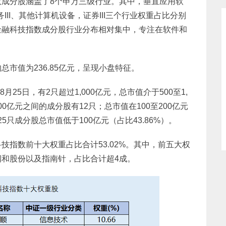
成分股涵盖了8个申万三级行业。其中，垂直应用软
务III、其他计算机设备，证券III三个行业权重占比分别
体来看，金融科技指数成分股行业分布相对集中，专注在软件和
市值为236.85亿元，呈现小盘特征。
月25日，有2只超过1,000亿元，总市值介于500至1,
00亿元之间的成分股有12只；总市值在100至200亿元
25只成分股总市值低于100亿元（占比43.86%）。
技指数前十大权重占比合计53.02%。其中，前五大权
和股份以及指南针，占比合计超4成。