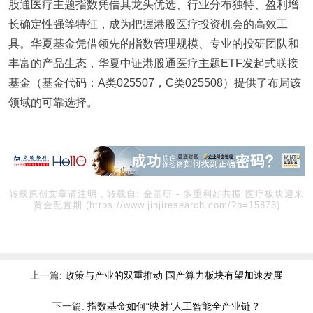
股通医疗主题指数凭借其龙头优选、行业分布独特、盈利增
长确定性强等特征，成为把握港股医疗投资机会的高效工
具。华夏基金凭借领先的指数管理规模、专业的投研团队和
丰富的产品生态，华夏中证港股通医疗主题ETF发起式联接
基金（基金代码：A类025507，C类025508）提供了布局该
领域的可靠选择。
转载原创文章请注明，转载自:
金基研
-
多重利好共振 医疗板块迎来
黄金配置期
(https://www.jinjiresearch.com/?p=15873)
上一篇:
政策与产业的双重推动 国产算力板块有望加速发展
下一篇:
指数基金如何“映射”人工智能全产业链？