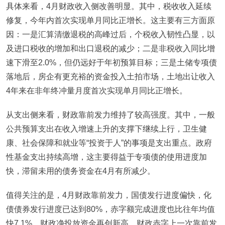
具体来看，4月财政收入侧改善明显。其中，税收收入延续
修复，今年内首次实现单月同比正增长。这主要有三方面原
因：一是汇算清缴退税的高峰过后，个税收入韧性凸显，以
及进口税收的增加和出口退税的减少；二是非税收入同比增
速下滑至2.0%，但仍远好于年初预算目标；三是土储专项债
落地后，房企有更充裕的资金投入土拍市场，土地出让收入
4年来在非年终冲量月度首次实现单月同比正增长。
从支出侧来看，财政靠前发力维持了较高强度。其中，一般
公共预算支出在收入增速上升的支撑下继续上行，卫生健
康、社会保障和就业等“投资于人”的事项是支出重点。政府
性基金支出持续高增，这主要得益于专项债的使用进度加
快，滞留未用的债务资金在4月有所减少。
值得关注的是，4月财政靠前发力，国债发行进度偏快，化
债债券发行进度已达到80%，赤字额完成进度也比往年均值
快7.1%，财政净投放资金再创新高。财政赤字上一次靠前发