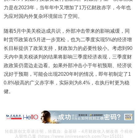
力是在2023年，当年年中又增加了1万亿财政赤字，今年也
为应对国内外复杂环境留出了空间。
随着5月中美关税达成共识，外部冲击带来的影响减缓，同
时货币政策在5月进一步宽松，也为二季度实现5%的经济增
长目标提供了政策支持，财政加力的必要性较小。考虑到90
天内中美关税谈判的结果将影响三季度经济表现，三季度财
政政策仍需边走边看。如果外部冲击小于年初预期、经济状
况好于预期，可能会出现2020年时的情况，即年初制定了1
0.8%较高的广义赤字率，实际则为8.4%，在执行时更为稳
健。
转载原创文章请注明，转载自:
金基研
-
4月财政收入侧改善 个税收
入韧性凸显
(https://www.jinjiresearch.com/?p=15101)