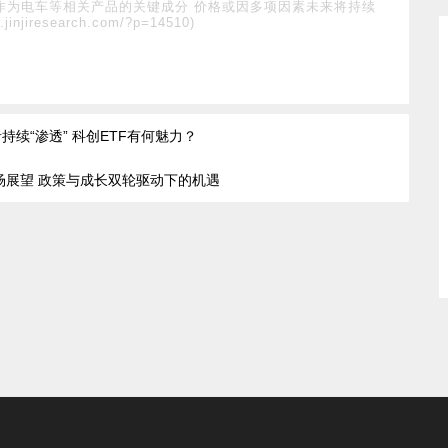
作为电车等相关产品的关键成分 价格或因多项因素未来将持续
.jinjiresearch.com/?p=14510)
持续“渗透” 科创ETF有何魅力？
市场展望 政策与成长双轮驱动下的机遇