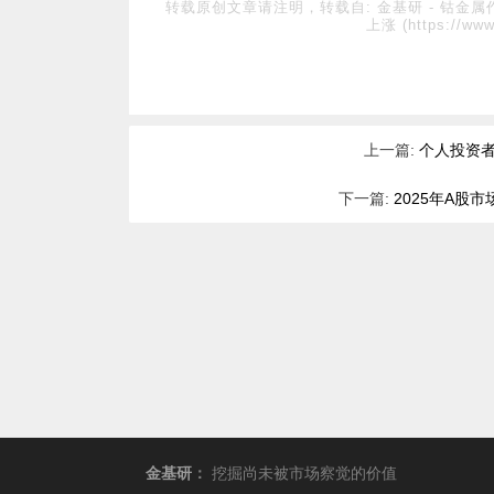
转载原创文章请注明，转载自:
金基研
-
钴金属
上涨
(https://www
上一篇:
个人投资者
下一篇:
2025年A股
金基研
：
挖掘尚未被市场察觉的价值