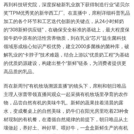
再到科技研究院，深度探秘新乳业旗下获得制造行业“诺贝尔
奖”TPM优秀奖的新华西工厂。在直播中，席刚详细科普乳品
加工的各个环节和工艺迭代创新的关键点，从24小时鲜奶
的“308新鲜供应链”，在确保安全标准的基础上，最大程度保
留牛奶中原有的活性营养物质，到在乳业“芯片”益生菌科技
领域形成核心知识产权优势，建立2000多菌株的菌种库，破
解乳业的“卡脖子”技术难题，结合上游以“优质奶工程”为基础
的优质奶源建设，构建出整个“新鲜”链条，为消费者提供更
高品质的乳品。
而在新周刊“有机牧场溯源直播”的镜头下，席刚和朝日唯品
主理人张蕾带领直播间观众一起采摘有机牧场里孕育的农作
物，品尝自然有机的美味牛乳。新鲜的蔬果挂着清晨的露
水，变成餐桌上的自然美味，奶牛们在阳光房里吃着23种食
材现制的有机餐，在遵循自然规律的前提下，朝日唯品从土
壤做起，养好土、种好草、喂好牛，一盒盒新鲜生产的有机