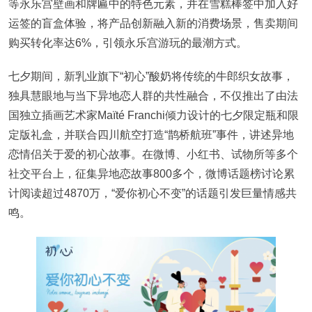
等永乐宫壁画和牌匾中的特色元素，并在雪糕棒签中加入好
运签的盲盒体验，将产品创新融入新的消费场景，售卖期间
购买转化率达6%，引领永乐宫游玩的最潮方式。
七夕期间，新乳业旗下“初心”酸奶将传统的牛郎织女故事，
独具慧眼地与当下异地恋人群的共性融合，不仅推出了由法
国独立插画艺术家Maïté Franchi倾力设计的七夕限定瓶和限
定版礼盒，并联合四川航空打造“鹊桥航班”事件，讲述异地
恋情侣关于爱的初心故事。在微博、小红书、试物所等多个
社交平台上，征集异地恋故事800多个，微博话题榜讨论累
计阅读超过4870万，“爱你初心不变”的话题引发巨量情感共
鸣。