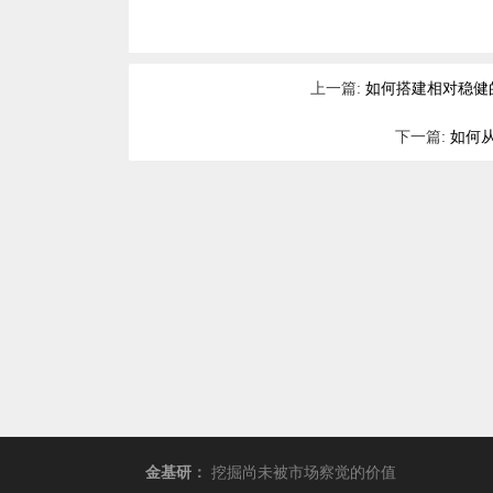
上一篇:
如何搭建相对稳健
下一篇:
如何从
金基研
：
挖掘尚未被市场察觉的价值