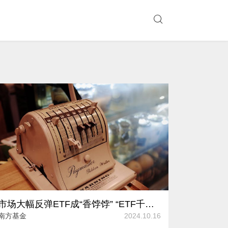
市场大幅反弹ETF成“香饽饽” “ETF千亿阵营”增至8只
南方基金
2024.10.16