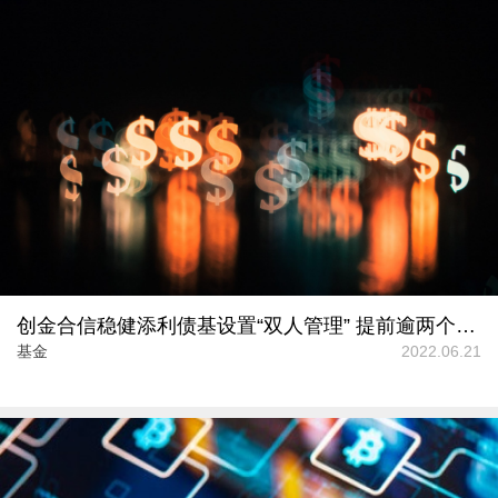
创金合信稳健添利债基设置“双人管理” 提前逾两个月结募
基金
2022.06.21