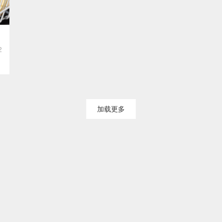
会？
2
加载更多