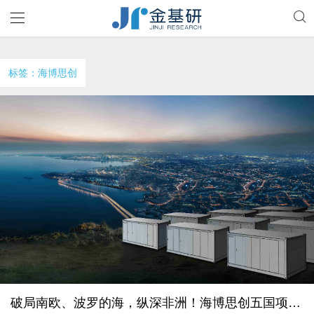
标签：海博思创
破局南欧、波罗的海，纵深非洲！海博思创五国项目连获捷报 加速全球布局