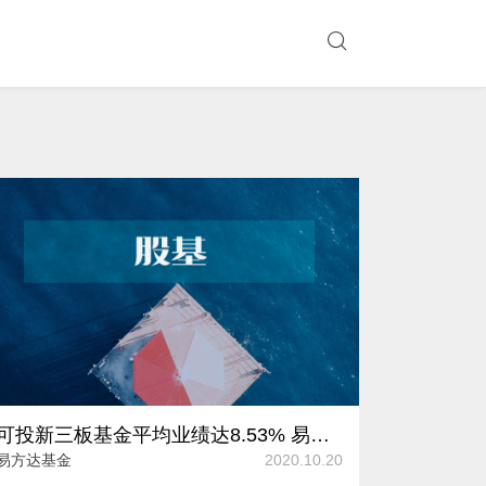
可投新三板基金平均业绩达8.53% 易方达基金新发股基杨桢霄“掌舵”
易方达基金
2020.10.20