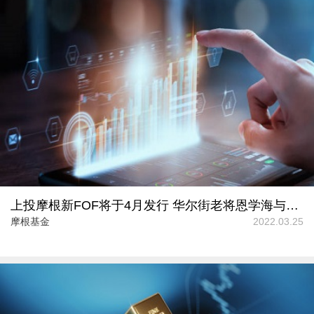
上投摩根新FOF将于4月发行 华尔街老将恩学海与杜习杰联袂出基
摩根基金
2022.03.25