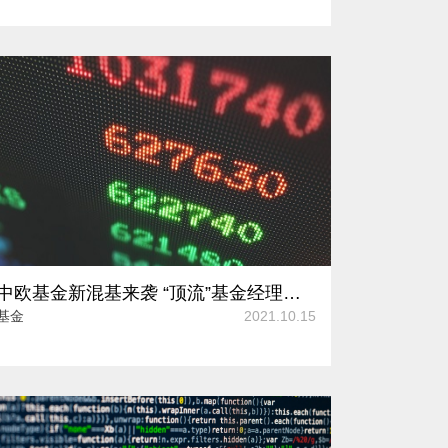
中欧基金新混基来袭 “顶流”基金经理周蔚文最高任职回报率达402.9%
基金
2021.10.15