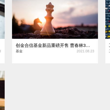
创金合信基金新品重磅开售 曹春林3只牛基年内涨幅同类排名居前
3
基金
2021.08.23