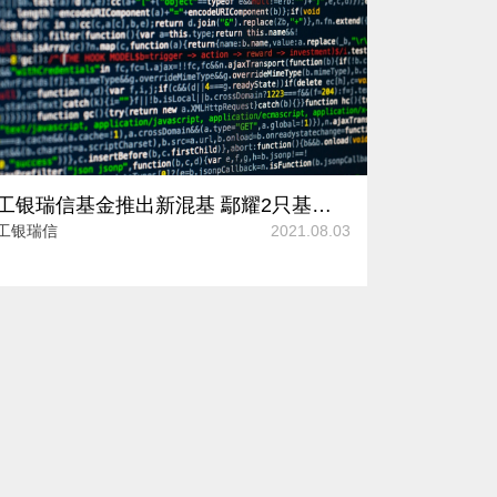
工银瑞信基金推出新混基 鄢耀2只基金近3年涨幅大幅跑赢同类平均
工银瑞信
2021.08.03