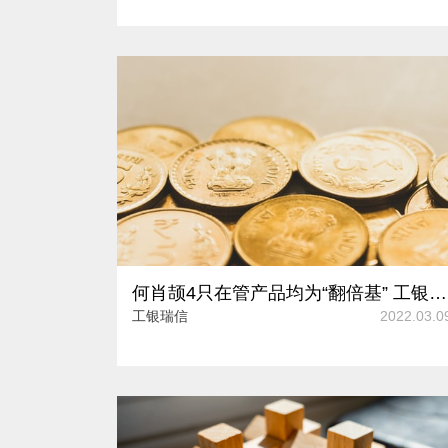
何肖颉4只在管产品均为“翻倍基” 工银瑞信为其推出新混基
工银瑞信
2022.03.0