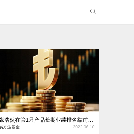
张浩然在管1只产品长期业绩排名靠前 易方达为其推出新FOF
易方达基金
2022.06.10