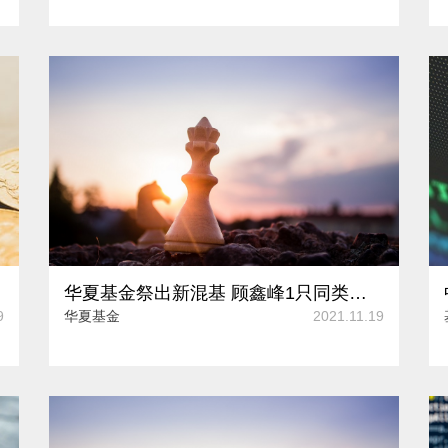
华夏基金祭出新混基 顾鑫峰1只同类产品年内业绩大幅跑赢同类平均
9
华夏基金
2021.11.19