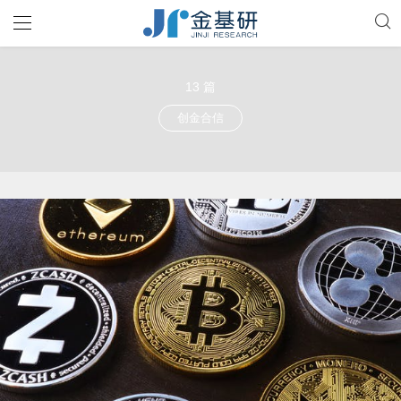
13 篇
创金合信